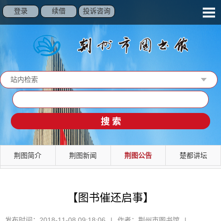
登录
续借
投诉咨询
站内检索
读秀检索
馆藏检索
站内检索
荆图简介
荆图新闻
荆图公告
楚都讲坛
【图书催还启事】
发布时间：
2018-11-08 09:18:06
|
作者：
荆州市图书馆
|