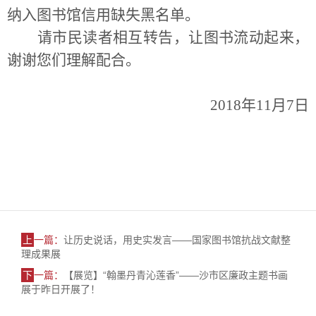
纳入图书馆信用缺失黑名单。
请市民读者相互转告，让图书流动起来，
谢谢您们理解配合。
2018
年11月7日
上
一篇：
让历史说话，用史实发言——国家图书馆抗战文献整
理成果展
下
一篇：
【展览】“翰墨丹青沁莲香”——沙市区廉政主题书画
展于昨日开展了！