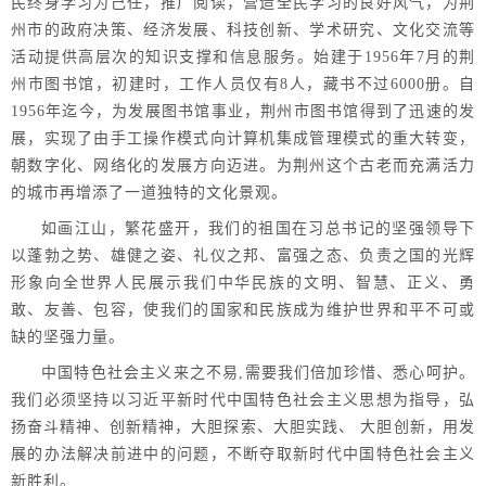
民终身学习为己任，推广阅读，营造全民学习的良好风气，为荆
州市的政府决策、经济发展、科技创新、学术研究、文化交流等
活动提供高层次的知识支撑和信息服务。始建于1956年7月的荆
州市图书馆，初建时，工作人员仅有8人，藏书不过6000册。自
1956年迄今，为发展图书馆事业，荆州市图书馆得到了迅速的发
展，实现了由手工操作模式向计算机集成管理模式的重大转变，
朝数字化、网络化的发展方向迈进。为荆州这个古老而充满活力
的城市再增添了一道独特的文化景观。
如画江山，繁花盛开，我们的祖国在习总书记的坚强领导下
以蓬勃之势、雄健之姿、礼仪之邦、富强之态、负责之国的光辉
形象向全世界人民展示我们中华民族的文明、智慧、正义、勇
敢、友善、包容，使我们的国家和民族成为维护世界和平不可或
缺的坚强力量。
中国特色社会主义来之不易,需要我们倍加珍惜、悉心呵护。
我们必须坚持以习近平新时代中国特色社会主义思想为指导，弘
扬奋斗精神、创新精神，大胆探索、大胆实践、 大胆创新，用发
展的办法解决前进中的问题，不断夺取新时代中国特色社会主义
新胜利。