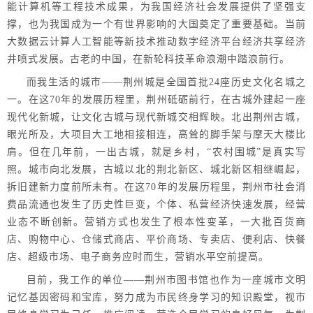
能计算机等工程技术成果，为我国经济社会发展提供了坚强支
撑，也为我国成为一个有世界影响的大国奠定了重要基础。当前
大数据云计算人工智能等新技术推动数字经济平台经济共享经济
井喷式发展。古老的中国，在新轮科技革命浪潮中踏浪前行。
而我生活的城市——荆州城是全国首批24座历史文化名城之
一。在这70年的发展历程里，荆州砥砺前行，在古城外建起一座
现代化新城，让文化古城与现代新城交相辉映。北出荆州古城，
眼光所及，大项目大工地相接相连，高耸的脚手架与摩天大楼比
肩。但在几年前，一出古城，就是乡村，“农村围城”是真实写
照。城市向北发展，古城以北的荆北新区、城北新区相继崛起，
拆旧建新力度前所未有。在这70年的发展历程里，荆州市社会消
费品流通也发生了历史性巨变，个体、私营经济快速发展，经营
业态不断创新。营销方式也发生了根本性变革，一大批百货商
店、购物中心、仓储式商店、平价商场、专卖店、便利店、快餐
店、超级市场、电子商务应时而生，营销水平空前提高。
目前，我工作的单位——荆州市图书馆也作为一座城市文明
记忆基因密码和宝库，努力成为市民终身学习的知识殿堂，视市