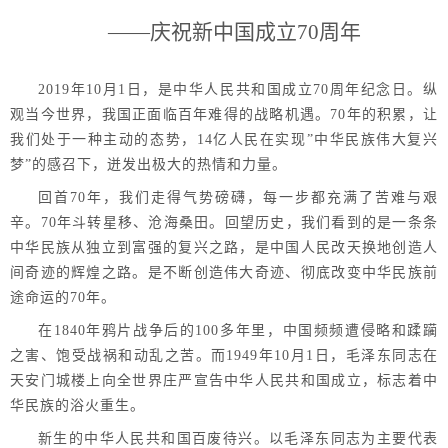
——庆祝新中国成立70周年
2019
年10月1日，是中华人民共和国成立70周年纪念日。纵
观当今世界，我国正面临百年难得的战略机遇。70年的积累，让
我们处于一种主动的态势，14亿人民在实现”中华民族伟大复兴
梦”的感召下，迸发出极大的热情和力量。
回首70年，我们走得气势磅礴，每一步都充满了苦难与艰
辛。70年斗转星移、沧海桑田。回望历史，我们看到的是一条条
中华民族从独立到富强的复兴之路，是中国人民改天换地创造人
间奇迹的辉煌之路。是不断创造伟大奇迹、彻底改变中华民族前
途命运的70年。
在1840年鸦片战争后的100多年里，中国频频遭侵略和蹂躏
之害、饱受战祸和动乱之苦。而1949年10月1日，毛泽东同志在
天安门城楼上向全世界庄严宣告中华人民共和国成立，标志着中
华民族的浴火重生。
新生的中华人民共和国百废待兴。以毛泽东同志为主要代表