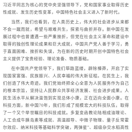
习近平同志为核心的党中央坚强领导下，党和国家事业取得历史
性成就、发生历史性变革，中国特色社会主义进入了新时代。
当然，我们也看到，在人类历史上，伟大的社会进步从来都
不会一蹴而就，希望与艰难共生，探索与曲折并存。新中国在发
展过程中也曾遭遇一些严重挫折，但党在社会主义革命和建设中
取得的独创性理论成果和巨大成就，中国共产党人善于学习，勇
于直面困难、挫折和失误，为在新的历史时期开创中国特色社会
主义提供了宝贵经验、理论准备、物质基础。
在中国共产党领导下，我们筚路蓝缕，辟除榛莽，开启了实
现国家富强、民族振兴、人民幸福的伟大新征程。在民生上，我
们创造了伟大奇迹。我们党始终把全心全意为人民服务作为自己
的根本宗旨，坚持让人民群众共享经济发展、社会进步成果。人
民生活水平从解决温饱到实现总体小康，正在迈向全面小康。在
科技方面，新中国70年，我们形成了规模宏大的科技队伍，取得
了一个又个举世瞩目的科技成就。多复变函教论陆相成油理论、
人工合成牛胰岛素等成就、高温超导、中微子物理、量子反常霍
尔效应、纳米科技等基础科学突破，两弹星”、超级杂交水稻高性