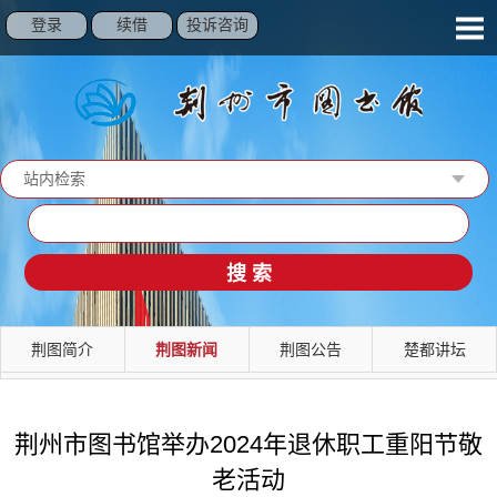
登录
续借
投诉咨询
站内检索
读秀检索
馆藏检索
站内检索
荆图简介
荆图新闻
荆图公告
楚都讲坛
荆州市图书馆举办2024年退休职工重阳节敬
老活动