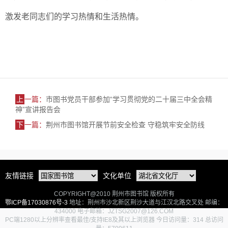
激发老同志们的学习热情和生活热情。
上
一篇：
市图书党员干部参加“学习贯彻党的二十届三中全会精
神”宣讲报告会
下
一篇：
荆州市图书馆开展节前安全检查 守稳筑牢安全防线
友情链接
文化单位
COPYRIGHT@2010 荆州市图书馆 版权所有
鄂ICP备17030876号-3
地址：荆州市沙北新区荆沙大道与江汉北路交叉处 邮编：
434000 电子邮箱：JZTSG2007@126.COM
PC端1280以上分辨率查看最佳/支持IE8及其以上浏览器 今日访问量：314 总访问