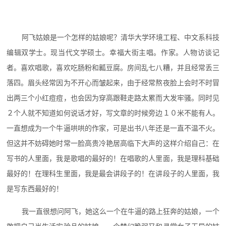
阿飞姑娘是一个怎样的姑娘呢？清华大学环境工程、中文系科技
编辑双学士。现当代文学硕士。幸福大街主唱。作家。人物访谈记
者。喜欢唱歌，喜欢吃肠粉和瓤豆腐。房间乱七八糟，并且经常丢三
落四。眉头经常因为不开心而皱起来，由于经常熬夜脸上会时不时冒
出两三个小红痘痘，也会因为穿高跟鞋走路太累而大发牢骚。同时见
２个人就不知道如何说话才好，写文章的时候旁边１０米不能有人。
一直想成为一个牛逼哄哄的作家，可是出书八年还是一直不温不火。
但这并不妨碍她时常一脸高贵冷艳居高临下大声的这样介绍自己：在
写书的人里面，我是歌唱的最好的！在唱歌的人里面，我是理科基础
最好的！在理科生里面，我是最会讲段子的！在讲段子的人里面，我
是写东西最好的！
我一直很想问阿飞，她这么一个在牛逼的路上狂奔的姑娘，一个