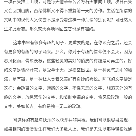
一块石头推上山顶，可是每天他辛辛苦苦将石头推向山顶，次日石头
又会回到山脚，西绪佛斯又不得不重复前一天的劳作。生活在所谓的
文明中的现代人又何尝不是承受着这样一种荒谬的惩罚呢？可既然人
生如此虚妄。那么欢天喜地地回应它也是有趣的。
这本书里有很多有趣的句子，更重要的是，在你读完之后，还会
有更多的有趣的句子涌来。那么，你对于有趣的信仰便不会灭，因为
春风化雨，骨灰沃根，这些轻灵的美好的俏皮的有趣是可再生的。好
的文字是骤然开花，是受孕于天，是横空出世。是一种灵气之雨的瓢
泼，是有趣，是一种让人觉着又美好有奇妙的喜悦。阿飞的文字便是
这样：会跳舞的文字，魅惑的文字，率性无忌的文字，想落天外的有
趣的文字，放纵悲伤的文字，和节制幸福的文字，像风像玫瑰一般的
文字，美如长吉。有趣是独一无二的玫瑰。
可这样的有趣与快乐的收获却并非易事。我们可以很容易发现，
如果相同的事情发生在我们大多数人上，我们是无法以那种轻松戏谑