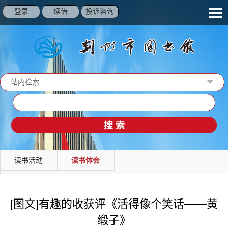
登录
续借
投诉咨询
站内检索
读秀检索
馆藏检索
站内检索
读书活动
读书体会
[图文]有趣的收获评《活得像个笑话——黄
缎子》