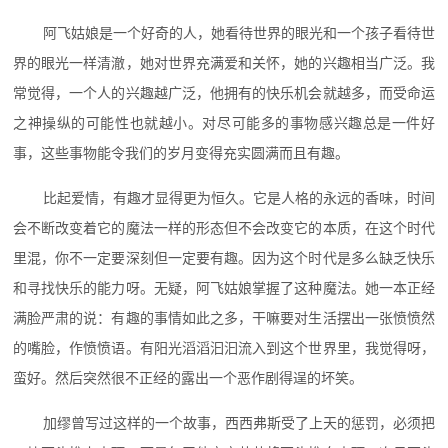
阿飞姑娘是一个好奇的人，她看待世界的眼光和一个孩子看待世
界的眼光一样清澈，她对世界充满爱和关怀，她的兴趣相当广泛。我
常觉得，一个人的兴趣越广泛，他拥有的快乐机会就越多，而受命运
之神操纵的可能性也就越小。对尽可能多的事物感兴趣总是一件好
事，这些事物能令我们的岁月变得充实圆满而且有趣。
比起爱情，有趣才显得更为恒久。它是人格的永远的香味，时间
会不断改变着它的魔法一样的形态但不会改变它的本质，在这个时代
里混，你不一定要深刻但一定要有趣。因为这个时代是多么缺乏快乐
和寻找快乐的能力呀。无疑，阿飞姑娘掌握了这种魔法。她一本正经
满脸严肃的说：有趣的事情如此之多，干嘛要对生活摆出一张愤愤然
的嘴脸，作愤愤语。有阳光滔滔汩汩流入到这个世界里，我觉得呀，
蛮好。然后突然很不正经的露出一个恶作剧得逞的坏笑。
加缪曾写过这样的一个故事，西西弗斯受了上天的惩罚，必须把