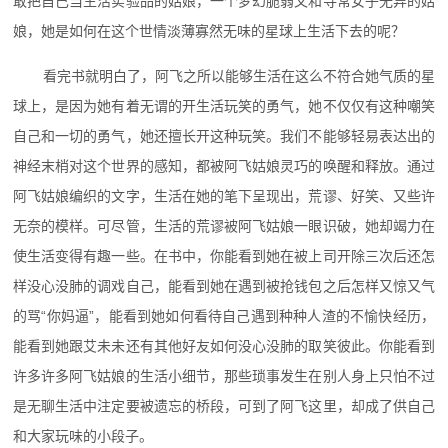
敢把自己当生活实验品的姑娘，一个梦幻脆弱又和寻常女子无异的姑
娘，她是如何在这个世情淡薄寡然无味的星球上生活下去的呢？
看完书就明白了，阿飞之所以能够生活在这么不符合她气质的星
球上，是因为她有着无谓的开生活玩笑的勇气，她不仅仅有这种嘲笑
自己和一切的勇气，她还擅长开这种玩笑。我们不能够轻易表达出的
神经末梢对这个世界的感知，都被阿飞姑娘灵巧的唤醒和释放。通过
阿飞姑娘编织的文字，生活在她的笔下呈现出，荒谬、好笑、又些许
无奈的模样。可尽管，生活的荒谬被阿飞姑娘一眼识破，她却竭力在
使生活变得有趣一些。在书中，你能看到她在被上司开除三次后还怎
样没心没肺的调戏自己，能看到她在遇到被抢钱包之后怎样又惊又气
的骂“你妈逼”，能看到她如何看待自己遇到种种人渣的不愉快经历，
能看到她跟艾未未还有其他好友如何没心没肺的取笑彼此。你能看到
许多许多阿飞姑娘的生活小细节，那些琐事发生在别人身上只怕不过
是无聊生活中注定要被遗忘的桥段，可到了阿飞这里，却成了供自己
和大家玩味的小段子。