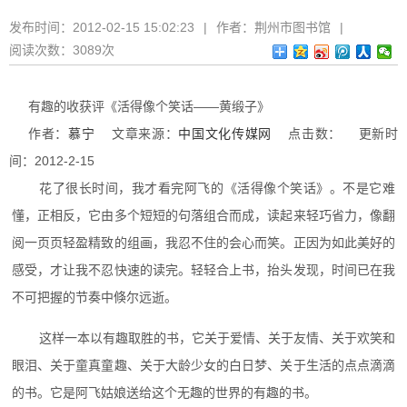
发布时间：
2012-02-15 15:02:23
|
作者：
荆州市图书馆
|
阅读次数：
3089次
有趣的收获评《活得像个笑话——黄缎子》
作者：
慕宁
文章来源：
中国文化传媒网
点击数： 更新时
间：2012-2-15
花了很长时间，我才看完阿飞的《活得像个笑话》。不是它难
懂，正相反，它由多个短短的句落组合而成，读起来轻巧省力，像翻
阅一页页轻盈精致的组画，我忍不住的会心而笑。正因为如此美好的
感受，才让我不忍快速的读完。轻轻合上书，抬头发现，时间已在我
不可把握的节奏中倏尔远逝。
这样一本以有趣取胜的书，它关于爱情、关于友情、关于欢笑和
眼泪、关于童真童趣、关于大龄少女的白日梦、关于生活的点点滴滴
的书。它是阿飞姑娘送给这个无趣的世界的有趣的书。